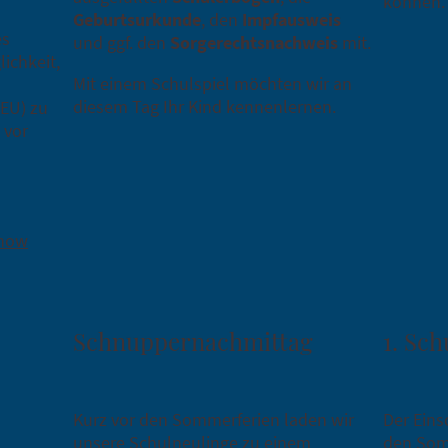
können.
Geburtsurkunde
, den
Impfausweis
es
und ggf. den
Sorgerechtsnachweis
mit.
lichkeit,
Mit einem Schulspiel möchten wir an
diesem Tag Ihr Kind kennenlernen.
EU) zu
 vor
show
Schnuppernachmittag
1. Sch
Kurz vor den Sommerferien laden wir
Der Eins
unsere Schulneulinge zu einem
den Som