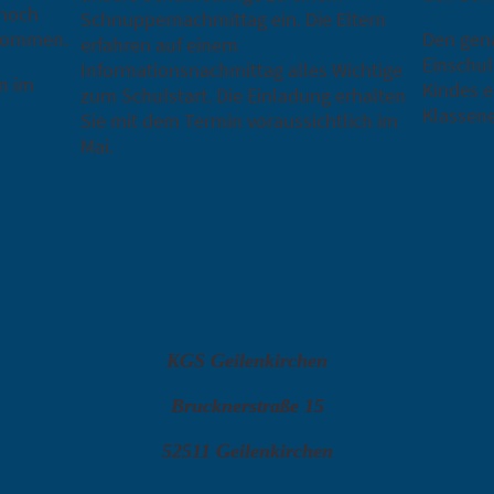
 noch
Schnuppernachmittag ein. Die Eltern
enommen.
Den gen
erfahren auf einem
Einschul
Informationsnachmittag alles Wichtige
n im
Kindes e
zum Schulstart. Die Einladung erhalten
Klassene
Sie mit dem Termin voraussichtlich im
Mai.
KGS Geilenkirchen
Brucknerstraße 15
52511 Geilenkirchen