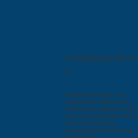
Schuleingangsunters
g
Gemäß den Vorgaben des
Schulgesetzes NRW und des
Infektionsschutzgesetzes wird 
jedem einzuschulenden Kind i
Gesundheitsamt eine
Schuleingangsuntersuchung
durchgeführt.