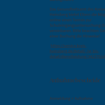
Das Gesundheitsamt des Kreis
Heinsberg bietet Eltern die Mög
online einen Termin zur
Schuleingangsuntersuchung (S
vereinbaren. Bitte beachten Sie
einer Buchung die Hinweise!
https://service.kreis-
heinsberg.de/detail/-/vr-bis-
detail/dienstleistung/342370/
Aufnahmebescheide
Anmeldung ≠ Aufnahme