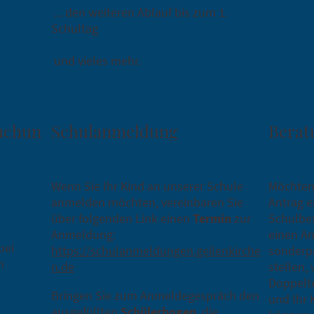
... den weiteren Ablauf bis zum 1.
Schultag
und vieles mehr.
uchun
Schulanmeldung
Berat
Wenn Sie Ihr Kind an unserer Schule
Möchten 
anmelden möchten, vereinbaren Sie
Antrag e
über folgenden Link einen
Termin
zur
Schulbes
Anmeldung:
einen An
bei
https://schulanmeldungen.geilenkirche
sonderp
m
n.de
stellen,
Doppelte
Bringen Sie zum Anmeldegespräch den
und Ihr
ausgefüllten
Schülerbogen
, die