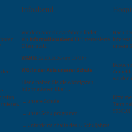
Infoabend
Hospi
Vor dem Anmeldeverfahren findet
Nach de
eboren
ein
Informationsabend
für interessierte
interessi
7
Eltern statt.
unsere S
WANN
: 22.09.2026 um 19 Uhr
Besuche 
WO: in der Aula unserer Schule
h den
Anmeldu
werden 
Hier erhalten Sie die wichtigsten
Informationen über ...
le
ächsten
Bitte me
... unsere Schule
ormieren.
Terminab
953010) 
... unser Schulprogramm
... Unterrichtsinhalte des 1. Schuljahres