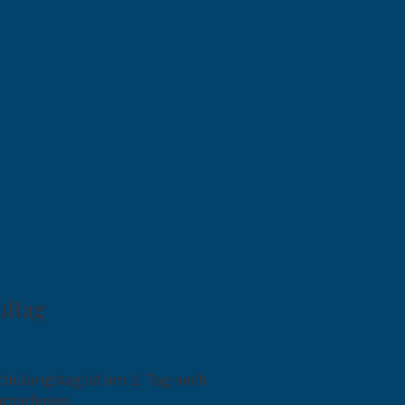
ultag
chulungstag ist am 2. Tag nach
merferien.