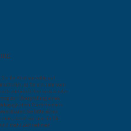
ung
Sie Ihr Kind vorzeitig auf
inschulen, es für ein Jahr vom
uch zurückstellen lassen oder
trag zur Überprüfung eines
ädagogischen Förderbedarfs
 vereinbaren Sie bitte einen
rmin, damit wir uns für Sie
 Kind mehr Zeit nehmen