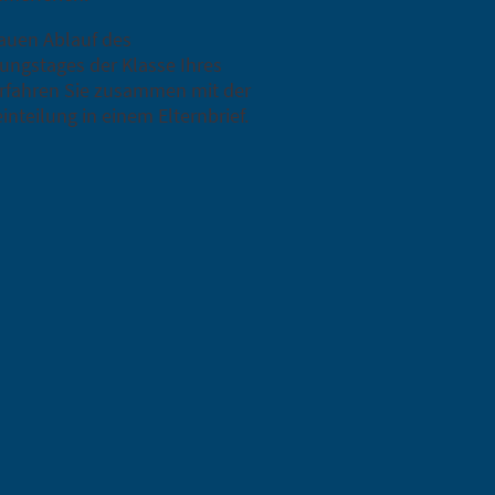
auen Ablauf des
ungstages der Klasse Ihres
rfahren Sie zusammen mit der
inteilung in einem Elternbrief.