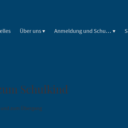
elles
Über uns
Anmeldung und Schulneulinge
S
zum Schulkind
g und zum Übergang