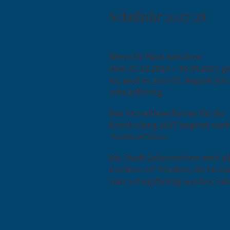
Schuljahr 2027/28
Wenn Ihr Kind zwischen
dem 01.10.2020 – 30.09.2021 g
ist, wird es zum 01. August 202
schulpflichtig.
Das Anmeldeverfahren für die
Einschulung 2027 beginnt nac
Sommerferien.
Die Stadt Geilenkirchen wird al
Familien mit Kindern, die im n
Jahr schulpflichtig werden, inf