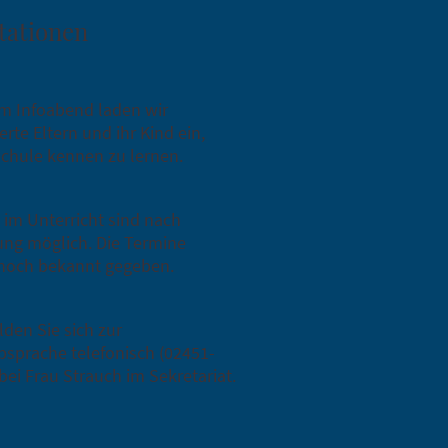
tationen
m Infoabend laden wir
erte Eltern und ihr Kind ein,
chule kennen zu lernen.
im Unterricht sind nach
ng möglich. Die Termine
noch bekannt gegeben.
lden Sie sich zur
sprache telefonisch (02451-
bei Frau Strauch im Sekretariat.